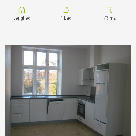
Lejlighed
1
Bad
73
m2