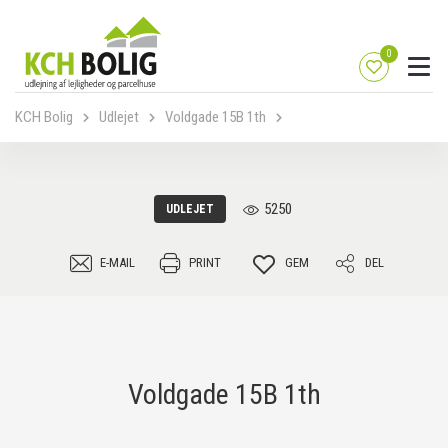
0
KCH Bolig
Udlejet
Voldgade 15B 1th
5250
UDLEJET
E-MAIL
PRINT
GEM
DEL
Voldgade 15B 1th