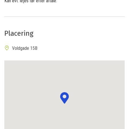
Kan evt. lejes før efter aftale.
Placering
Voldgade 15B