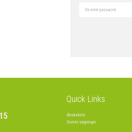
Quick Links
 15
Ønskeliste
Gemte søgninger